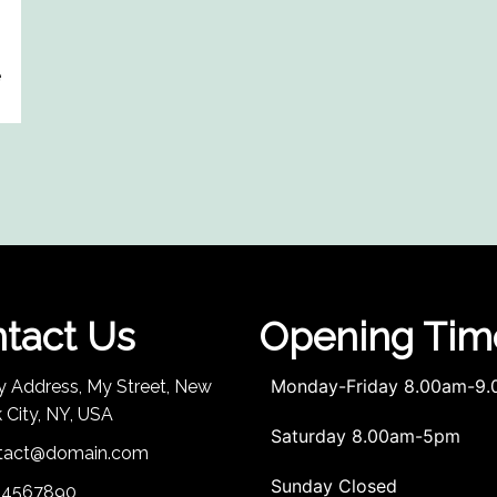
e
tact Us
Opening Tim
Monday-Friday 8.00am-9
y Address, My Street, New
 City, NY, USA
Saturday 8.00am-5pm
tact@domain.com
Sunday Closed
34567890