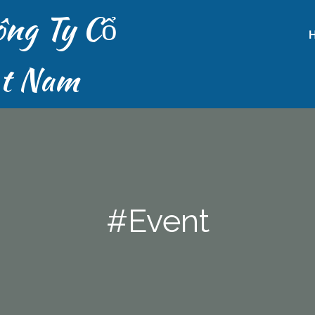
ông Ty Cổ
ệt Nam
#Event