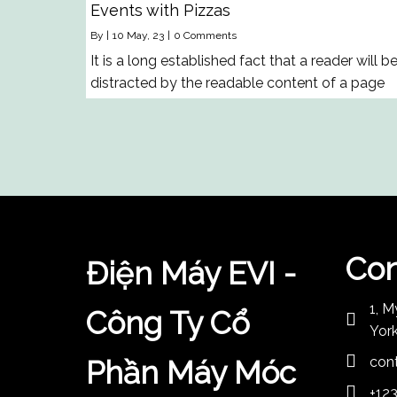
Events with Pizzas
By
|
10
May, 23
|
0 Comments
It is a long established fact that a reader will b
distracted by the readable content of a page
Con
Điện Máy EVI -
1, M
Công Ty Cổ
York
con
Phần Máy Móc
+12